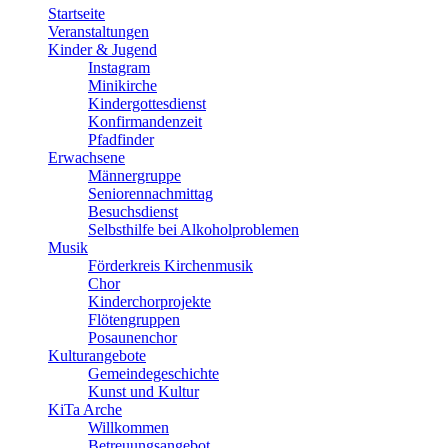
Startseite
Veranstaltungen
Kinder & Jugend
Instagram
Minikirche
Kindergottesdienst
Konfirmandenzeit
Pfadfinder
Erwachsene
Männergruppe
Seniorennachmittag
Besuchsdienst
Selbsthilfe bei Alkoholproblemen
Musik
Förderkreis Kirchenmusik
Chor
Kinderchorprojekte
Flötengruppen
Posaunenchor
Kulturangebote
Gemeindegeschichte
Kunst und Kultur
KiTa Arche
Willkommen
Betreuungsangebot