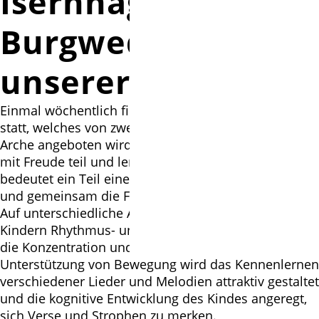
Isernhagen &
Burgwedel e.v. in
unserer Arche:
Einmal wöchentlich findet ein gemeinsames Singen
statt, welches von zwei Musiklehrerrinnen in unserer
Arche angeboten wird. Daran nehmen alle Kinder
mit Freude teil und lernen gleichzeitig, was es
bedeutet ein Teil einer großen Gemeinschaft zu sein
und gemeinsam die Freude zu teilen.
Auf unterschiedliche Art und Weise werden den
Kindern Rhythmus- und Taktgefühl vermittelt sowie
die Konzentration und Ausdauer gefördert. Durch
Unterstützung von Bewegung wird das Kennenlernen
verschiedener Lieder und Melodien attraktiv gestaltet
und die kognitive Entwicklung des Kindes angeregt,
sich Verse und Strophen zu merken.