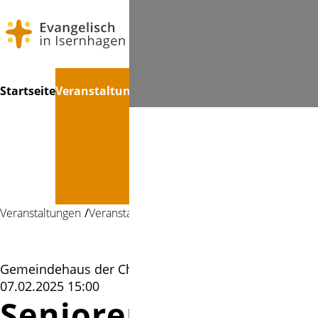
Navigation
Suchen
Startseite
Veranstaltungen
Kinder
Erwachsene
Musik
Kul
überspringen
&
Jugend
Veranstaltungen
Veranstaltung
Gemeindehaus der Christophorus-Kirche |
07.02.2025 15:00
Seniorennachmitt