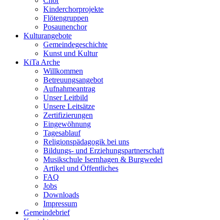
Chor
Kinderchorprojekte
Flötengruppen
Posaunenchor
Kulturangebote
Gemeindegeschichte
Kunst und Kultur
KiTa Arche
Willkommen
Betreuungsangebot
Aufnahmeantrag
Unser Leitbild
Unsere Leitsätze
Zertifizierungen
Eingewöhnung
Tagesablauf
Religionspädagogik bei uns
Bildungs- und Erziehungspartnerschaft
Musikschule Isernhagen & Burgwedel
Artikel und Öffentliches
FAQ
Jobs
Downloads
Impressum
Gemeindebrief