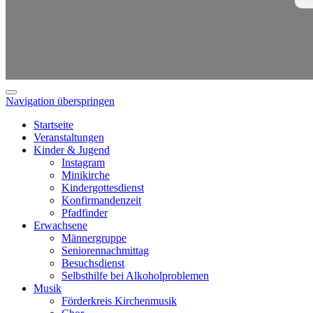
Navigation überspringen
Startseite
Veranstaltungen
Kinder & Jugend
Instagram
Minikirche
Kindergottesdienst
Konfirmandenzeit
Pfadfinder
Erwachsene
Männergruppe
Seniorennachmittag
Besuchsdienst
Selbsthilfe bei Alkoholproblemen
Musik
Förderkreis Kirchenmusik