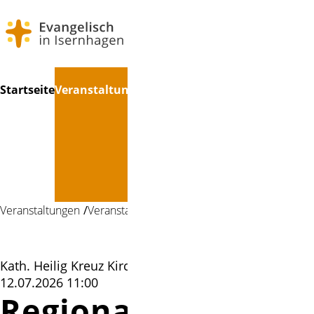
Navigation
Suchen
Startseite
Veranstaltungen
Kinder
Erwachsene
Musik
Kul
überspringen
&
Jugend
Veranstaltungen
Veranstaltung
Kath. Heilig Kreuz Kirche Altwarmbüchen |
12.07.2026 11:00
Regionale