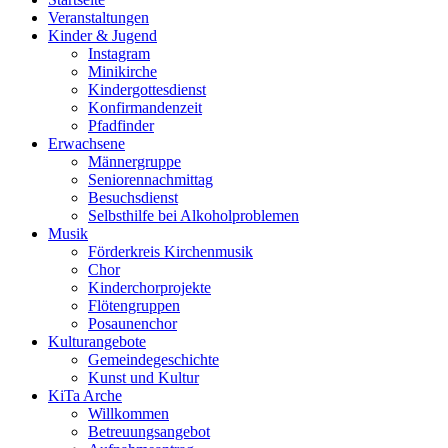
Veranstaltungen
Kinder & Jugend
Instagram
Minikirche
Kindergottesdienst
Konfirmandenzeit
Pfadfinder
Erwachsene
Männergruppe
Seniorennachmittag
Besuchsdienst
Selbsthilfe bei Alkoholproblemen
Musik
Förderkreis Kirchenmusik
Chor
Kinderchorprojekte
Flötengruppen
Posaunenchor
Kulturangebote
Gemeindegeschichte
Kunst und Kultur
KiTa Arche
Willkommen
Betreuungsangebot