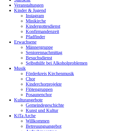
Veranstaltungen
Kinder & Jugend
Instagram
Minikirche
Kindergottesdienst
Konfirmandenzeit
Pfadfinder
Erwachsene
Männergruppe
Seniorennachmittag
Besuchsdienst
Selbsthilfe bei Alkoholproblemen
Musik
Förderkreis Kirchenmusik
Chor
Kinderchorprojekte
Flötengruppen
Posaunenchor
Kulturangebote
Gemeindegeschichte
Kunst und Kultur
KiTa Arche
Willkommen
Betreuungsangebot