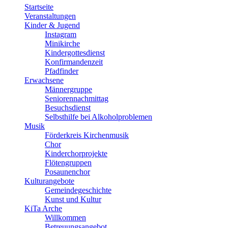
Startseite
Veranstaltungen
Kinder & Jugend
Instagram
Minikirche
Kindergottesdienst
Konfirmandenzeit
Pfadfinder
Erwachsene
Männergruppe
Seniorennachmittag
Besuchsdienst
Selbsthilfe bei Alkoholproblemen
Musik
Förderkreis Kirchenmusik
Chor
Kinderchorprojekte
Flötengruppen
Posaunenchor
Kulturangebote
Gemeindegeschichte
Kunst und Kultur
KiTa Arche
Willkommen
Betreuungsangebot