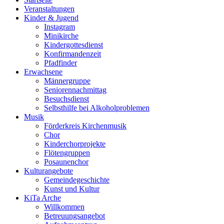
Veranstaltungen
Kinder & Jugend
Instagram
Minikirche
Kindergottesdienst
Konfirmandenzeit
Pfadfinder
Erwachsene
Männergruppe
Seniorennachmittag
Besuchsdienst
Selbsthilfe bei Alkoholproblemen
Musik
Förderkreis Kirchenmusik
Chor
Kinderchorprojekte
Flötengruppen
Posaunenchor
Kulturangebote
Gemeindegeschichte
Kunst und Kultur
KiTa Arche
Willkommen
Betreuungsangebot