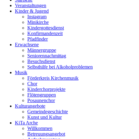
Veranstaltungen
Kinder & Jugend
Instagram
Minikirche
Kindergottesdienst
Konfirmandenzeit
Pfadfinder
Erwachsene
Männergruppe
Seniorennachmittag
Besuchsdienst
Selbsthilfe bei Alkoholproblemen
Musik
Förderkreis Kirchenmusik
Chor
Kinderchorprojekte
Flötengruppen
Posaunenchor
Kulturangebote
Gemeindegeschichte
Kunst und Kultur
KiTa Arche
Willkommen
Betreuungsangebot