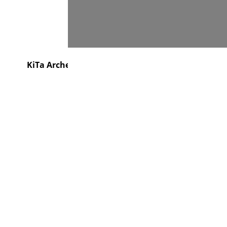
Suchen
e
KiTa Arche
Gemeindebrief
Kontakt