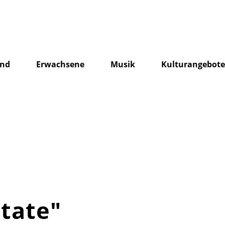
end
Erwachsene
Musik
Kulturangebot
tate"