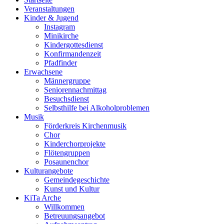
Veranstaltungen
Kinder & Jugend
Instagram
Minikirche
Kindergottesdienst
Konfirmandenzeit
Pfadfinder
Erwachsene
Männergruppe
Seniorennachmittag
Besuchsdienst
Selbsthilfe bei Alkoholproblemen
Musik
Förderkreis Kirchenmusik
Chor
Kinderchorprojekte
Flötengruppen
Posaunenchor
Kulturangebote
Gemeindegeschichte
Kunst und Kultur
KiTa Arche
Willkommen
Betreuungsangebot