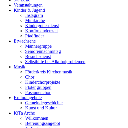
Veranstaltungen
Kinder & Jugend
Instagram
Minikirche
Kindergottesdienst
Konfirmandenzeit
Pfadfinder
Erwachsene
Männergruppe
Seniorennachmittag
Besuchsdienst
Selbsthilfe bei Alkoholproblemen
Musik
Förderkreis Kirchenmusik
Chor
Kinderchorprojekte
Flötengruppen
Posaunenchor
Kulturangebote
Gemeindegeschichte
Kunst und Kultur
KiTa Arche
Willkommen
Betreuungsangebot