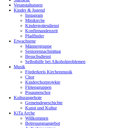
Veranstaltungen
Kinder & Jugend
Instagram
Minikirche
Kindergottesdienst
Konfirmandenzeit
Pfadfinder
Erwachsene
Männergruppe
Seniorennachmittag
Besuchsdienst
Selbsthilfe bei Alkoholproblemen
Musik
Förderkreis Kirchenmusik
Chor
Kinderchorprojekte
Flötengruppen
Posaunenchor
Kulturangebote
Gemeindegeschichte
Kunst und Kultur
KiTa Arche
Willkommen
Betreuungsangebot