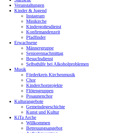
Veranstaltungen
Kinder & Jugend
Instagram
Minikirche
Kindergottesdienst
Konfirmandenzeit
Pfadfinder
Erwachsene
Männergruppe
Seniorennachmittag
Besuchsdienst
Selbsthilfe bei Alkoholproblemen
Musik
Förderkreis Kirchenmusik
Chor
Kinderchorprojekte
Flötengruppen
Posaunenchor
Kulturangebote
Gemeindegeschichte
Kunst und Kultur
KiTa Arche
Willkommen
Betreuungsangebot