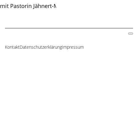
mit Pastorin Jähnert-Müller
Kontakt
Datenschutzerklärung
Impressum
Navigation
überspringen