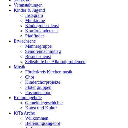
Veranstaltungen
Kinder & Jugend
Instagram
Minikirche
Kindergottesdienst
Konfirmandenzeit
Pfadfinder
Erwachsene
Männergruppe
Seniorennachmittag
Besuchsdienst
Selbsthilfe bei Alkoholproblemen
Musik
Förderkreis Kirchenmusik
Chor
Kinderchorprojekte
Flötengruppen
Posaunenchor
Kulturangebote
Gemeindegeschichte
Kunst und Kultur
KiTa Arche
Willkommen
Betreuungsangebot