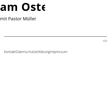
am Ostersonntag
mit Pastor Müller
Kontakt
Datenschutzerklärung
Impressum
Navigation
überspringen