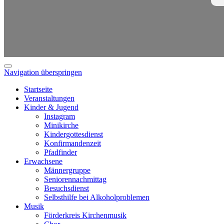
Navigation überspringen
Startseite
Veranstaltungen
Kinder & Jugend
Instagram
Minikirche
Kindergottesdienst
Konfirmandenzeit
Pfadfinder
Erwachsene
Männergruppe
Seniorennachmittag
Besuchsdienst
Selbsthilfe bei Alkoholproblemen
Musik
Förderkreis Kirchenmusik