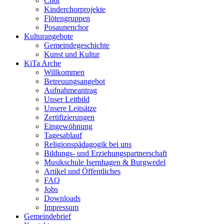
Chor
Kinderchorprojekte
Flötengruppen
Posaunenchor
Kulturangebote
Gemeindegeschichte
Kunst und Kultur
KiTa Arche
Willkommen
Betreuungsangebot
Aufnahmeantrag
Unser Leitbild
Unsere Leitsätze
Zertifizierungen
Eingewöhnung
Tagesablauf
Religionspädagogik bei uns
Bildungs- und Erziehungspartnerschaft
Musikschule Isernhagen & Burgwedel
Artikel und Öffentliches
FAQ
Jobs
Downloads
Impressum
Gemeindebrief