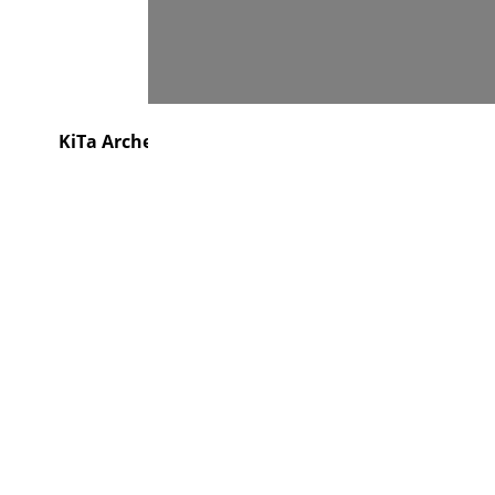
Suchen
e
KiTa Arche
Gemeindebrief
Kontakt