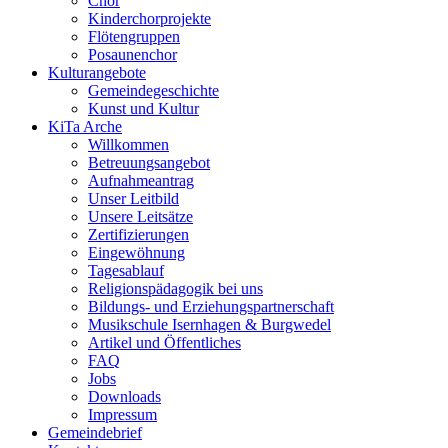
Chor
Kinderchorprojekte
Flötengruppen
Posaunenchor
Kulturangebote
Gemeindegeschichte
Kunst und Kultur
KiTa Arche
Willkommen
Betreuungsangebot
Aufnahmeantrag
Unser Leitbild
Unsere Leitsätze
Zertifizierungen
Eingewöhnung
Tagesablauf
Religionspädagogik bei uns
Bildungs- und Erziehungspartnerschaft
Musikschule Isernhagen & Burgwedel
Artikel und Öffentliches
FAQ
Jobs
Downloads
Impressum
Gemeindebrief