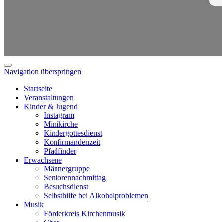
Navigation überspringen
Startseite
Veranstaltungen
Kinder & Jugend
Instagram
Minikirche
Kindergottesdienst
Konfirmandenzeit
Pfadfinder
Erwachsene
Männergruppe
Seniorennachmittag
Besuchsdienst
Selbsthilfe bei Alkoholproblemen
Musik
Förderkreis Kirchenmusik