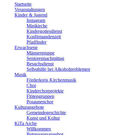
Startseite
Veranstaltungen
Kinder & Jugend
Instagram
Minikirche
Kindergottesdienst
Konfirmandenzeit
Pfadfinder
Erwachsene
Männergruppe
Seniorennachmittag
Besuchsdienst
Selbsthilfe bei Alkoholproblemen
Musik
Förderkreis Kirchenmusik
Chor
Kinderchorprojekte
Flötengruppen
Posaunenchor
Kulturangebote
Gemeindegeschichte
Kunst und Kultur
KiTa Arche
Willkommen
Betreuungsangebot