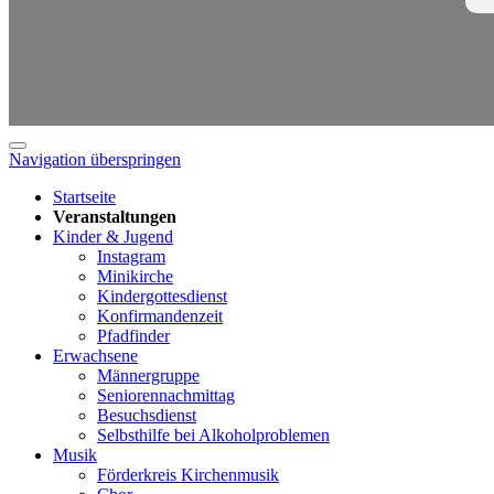
Navigation überspringen
Startseite
Veranstaltungen
Kinder & Jugend
Instagram
Minikirche
Kindergottesdienst
Konfirmandenzeit
Pfadfinder
Erwachsene
Männergruppe
Seniorennachmittag
Besuchsdienst
Selbsthilfe bei Alkoholproblemen
Musik
Förderkreis Kirchenmusik