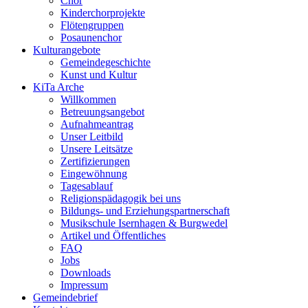
Chor
Kinderchorprojekte
Flötengruppen
Posaunenchor
Kulturangebote
Gemeindegeschichte
Kunst und Kultur
KiTa Arche
Willkommen
Betreuungsangebot
Aufnahmeantrag
Unser Leitbild
Unsere Leitsätze
Zertifizierungen
Eingewöhnung
Tagesablauf
Religionspädagogik bei uns
Bildungs- und Erziehungspartnerschaft
Musikschule Isernhagen & Burgwedel
Artikel und Öffentliches
FAQ
Jobs
Downloads
Impressum
Gemeindebrief