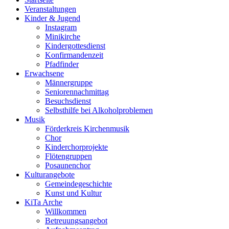
Veranstaltungen
Kinder & Jugend
Instagram
Minikirche
Kindergottesdienst
Konfirmandenzeit
Pfadfinder
Erwachsene
Männergruppe
Seniorennachmittag
Besuchsdienst
Selbsthilfe bei Alkoholproblemen
Musik
Förderkreis Kirchenmusik
Chor
Kinderchorprojekte
Flötengruppen
Posaunenchor
Kulturangebote
Gemeindegeschichte
Kunst und Kultur
KiTa Arche
Willkommen
Betreuungsangebot