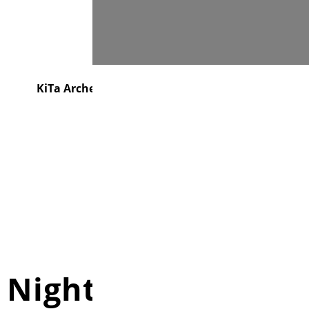
Suchen
e
KiTa Arche
Gemeindebrief
Kontakt
 Night"