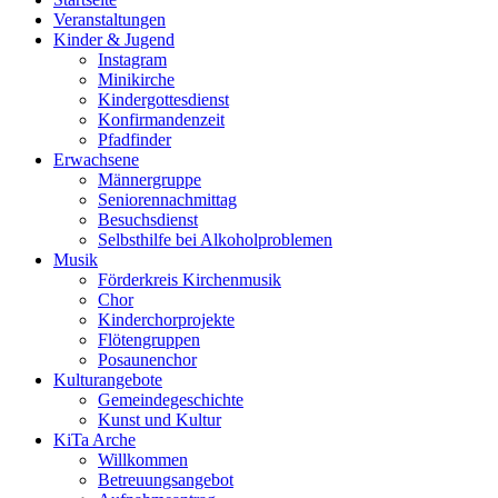
Veranstaltungen
Kinder & Jugend
Instagram
Minikirche
Kindergottesdienst
Konfirmandenzeit
Pfadfinder
Erwachsene
Männergruppe
Seniorennachmittag
Besuchsdienst
Selbsthilfe bei Alkoholproblemen
Musik
Förderkreis Kirchenmusik
Chor
Kinderchorprojekte
Flötengruppen
Posaunenchor
Kulturangebote
Gemeindegeschichte
Kunst und Kultur
KiTa Arche
Willkommen
Betreuungsangebot